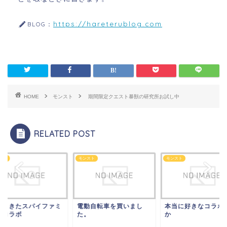
https://hareterublog.com
BLOG：
HOME
モンスト
期間限定クエスト暴獣の研究所お試し中
RELATED POST
スト
モンスト
モンスト
はりきたスパイファミ
電動自転車を買いまし
本当に好きなコラボ
ーコラボ
た。
か