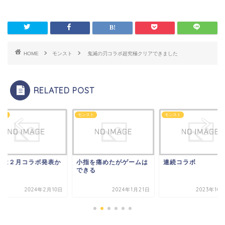
HOME
モンスト
鬼滅の刃コラボ超究極クリアできました
RELATED POST
スト
モンスト
モンスト
日は２月コラボ発表か
小指を痛めたがゲームは
連続コラボ
できる
2024年2月10日
2024年1月21日
2023年10