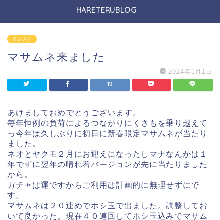
HARETERUBLOG
モンスト
マサムネ来ました
2024年1月1日
あけましておめでとうございます。
毎年恒例の負荷によるつながりにくさもを乗り越えて
っ今年は久しぶりに初日に新春限定マサムネが当たり
ました。
ネオとヤクモ２月にお迎えになったしマナなんかは１
年でずに翌年の晴れ着バージョンが先に当たりました
から。
ガチャは運ですからご利用は計画的に無理せずにで
す。
マサムネは２０連めでホシ玉で出ました。調整してお
いて良かった。現在４０連回してホシ玉込みでマサム