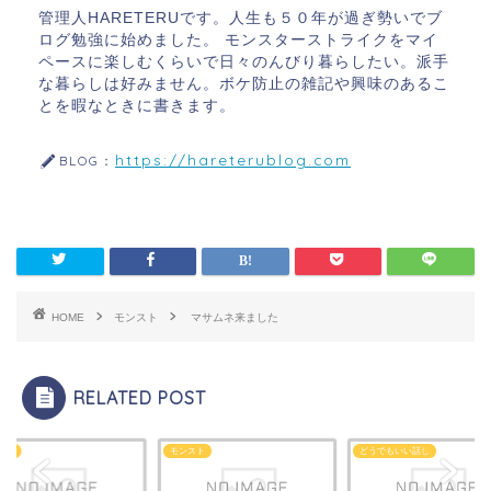
管理人HARETERUです。人生も５０年が過ぎ勢いでブ
ログ勉強に始めました。 モンスターストライクをマイ
ペースに楽しむくらいで日々のんびり暮らしたい。派手
な暮らしは好みません。ボケ防止の雑記や興味のあるこ
とを暇なときに書きます。
https://hareterublog.com
BLOG：
HOME
モンスト
マサムネ来ました
RELATED POST
スト
モンスト
どうでもいい話し