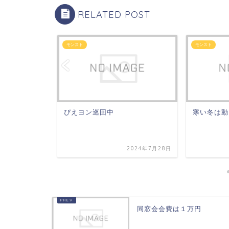
RELATED POST
モンスト
モンスト
ですか
ぴえヨン巡回中
寒い冬は動
2023年6月23日
2024年7月28日
同窓会会費は１万円