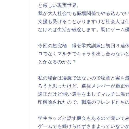
と厳しい現実世界。
我が大人社会でも職場関係でやる込んで
支援も受けることがりますけど社会人は
なければ生活が破綻します。既にゲーム
今回の超究極 縁壱零式訓練は初回３連
ロでなくマルチでキャラを出し合わない
とかなるのかな？
私の場合は凄腕ではないので紋章と実を
ろうと思ったけど、選抜メンバーが適正
適正だけど弱い選手を出してマルチに混
印解除されたので、職場のフレンドたち
学生キッズと話す機会もあるので聞いて
ゲームでも続けられずさまよっていない