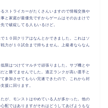
いるストライカーがたくさんいますので情報交換や
仕事と家庭が最優先ですからゲームはそのおまけで
優先で破綻してる人もいるけど。
休で１０回クリアはなんとかできました。これはソ
と戦力が１０試合まで持ちません。上級者ならなん
最低限はつけてマルチで頑張りました。サブ機とや
弱だと勝てませんでした。適正ランクが高い選手と
ぜて参加させてもらい完遂できたので、これから封
の支援に回ります。
みたが、モンストはやめている人が多かった。他の
か心配ではありますがそれはどうしてあげようもな