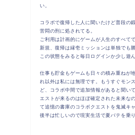
い。
コラボで復帰した人に聞いたけど普段の
苦悶の刑に処されてる。
ご利用は計画的にゲームが人生のすべて
新規、復帰は縁壱ミッションは単独でも
この状態をみると毎日ログインか少し遊
仕事も貯金もゲームも日々の積み重ねが
れ以外は私には無理です。もうすぐモン
ど、コラボ中間で追加情報があると聞い
エストが来るのはほぼ確定された未来な
て追憶の書庫のコラボクエストを鬼滅キ
後半は忙しいので現実生活で夏バテを乗