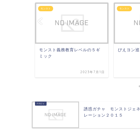
モンスト
モンスト
表かな
モンスト義務教育レベルの５ギ
ぴえヨン巡
ミック
2024年2月10日
2023年7月1日
誘惑ガチャ モンストジェ
レーション２０１５