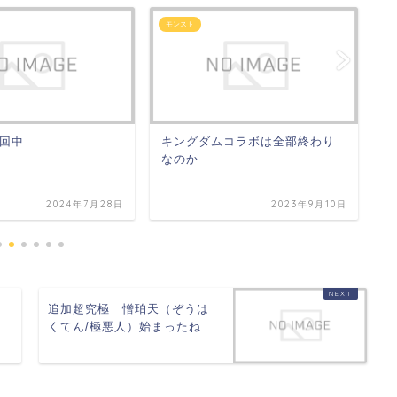
モンスト
ど
回中
キングダムコラボは全部終わり
バ
なのか
2024年7月28日
2023年9月10日
ネ
追加超究極 憎珀天（ぞうは
くてん/極悪人）始まったね