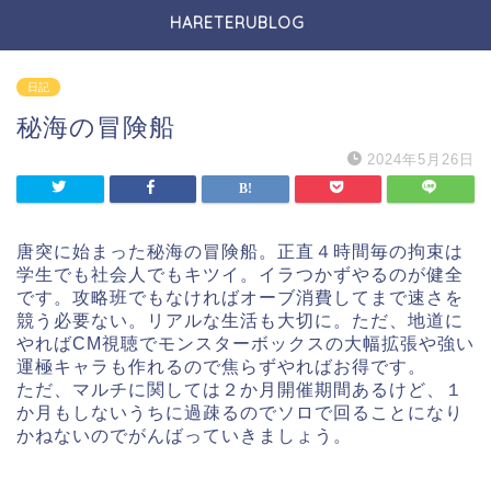
HARETERUBLOG
日記
秘海の冒険船
2024年5月26日
唐突に始まった秘海の冒険船。正直４時間毎の拘束は
学生でも社会人でもキツイ。イラつかずやるのが健全
です。攻略班でもなければオーブ消費してまで速さを
競う必要ない。リアルな生活も大切に。ただ、地道に
やればCM視聴でモンスターボックスの大幅拡張や強い
運極キャラも作れるので焦らずやればお得です。
ただ、マルチに関しては２か月開催期間あるけど、１
か月もしないうちに過疎るのでソロで回ることになり
かねないのでがんばっていきましょう。