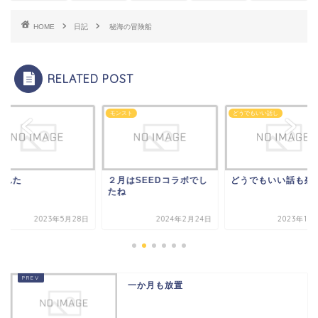
HOME
日記
秘海の冒険船
RELATED POST
モンスト
どうでもいい話し
かれた
２月はSEEDコラボでし
どうでもいい話も残
たね
2023年5月28日
2024年2月24日
2023年11
一か月も放置