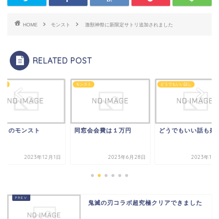
HOME
モンスト
激獣神祭に新限定サトリ追加されました
RELATED POST
スト
モンスト
どうでもいい話し
２月のモンスト
同窓会会費は１万円
どうでもいい話も残
2023年12月1日
2023年6月28日
2023年11
鬼滅の刃コラボ超究極クリアできました