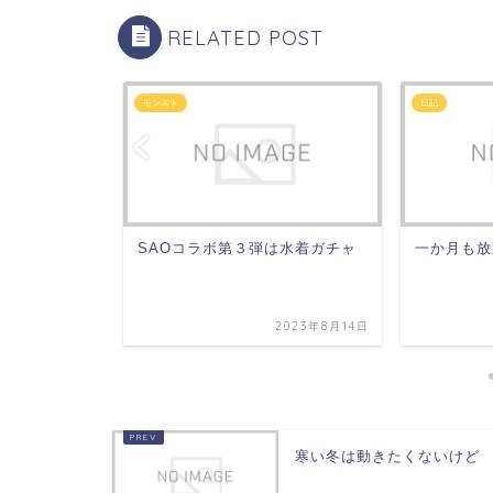
RELATED POST
モンスト
日記
ート後
SAOコラボ第３弾は水着ガチャ
一か月も放
023年12月11日
2023年8月14日
寒い冬は動きたくないけど