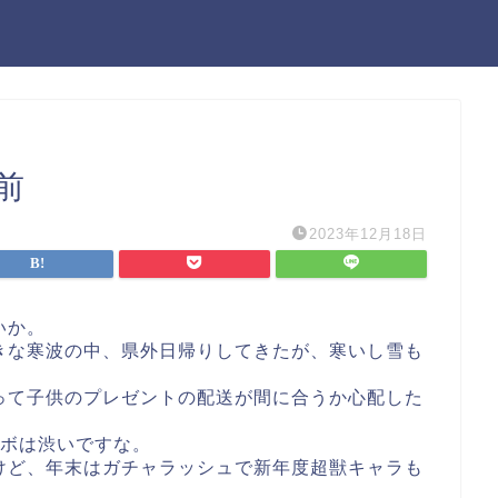
前
2023年12月18日
いか。
きな寒波の中、県外日帰りしてきたが、寒いし雪も
って子供のプレゼントの配送が間に合うか心配した
ラボは渋いですな。
けど、年末はガチャラッシュで新年度超獣キャラも