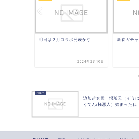
明日は２月コラボ発表かな
新春ガチャ
2024年5月26日
2024年2月10日
追加超究極 憎珀天（ぞう
くてん/極悪人）始まったね