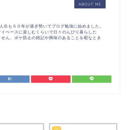
ABOUT ME
す。人生も５０年が過ぎ勢いでブログ勉強に始めました。
マイペースに楽しむくらいで日々のんびり暮らした
ません。ボケ防止の雑記や興味のあることを暇なとき
日記
日