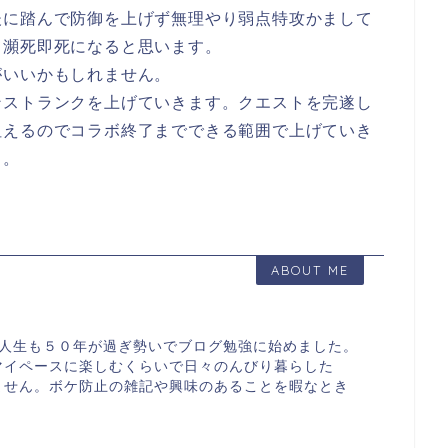
後に踏んで防御を上げず無理やり弱点特攻かまして
て瀕死即死になると思います。
がいいかもしれません。
ンストランクを上げていきます。クエストを完遂し
狙えるのでコラボ終了までできる範囲で上げていき
う。
ABOUT ME
す。人生も５０年が過ぎ勢いでブログ勉強に始めました。
マイペースに楽しむくらいで日々のんびり暮らした
ません。ボケ防止の雑記や興味のあることを暇なとき