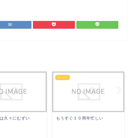
モンスト
モ
は久々にむずい
もうすぐ１０周年忙しい
１