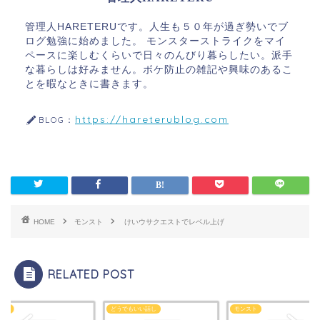
管理人HARETERUです。人生も５０年が過ぎ勢いでブ
ログ勉強に始めました。 モンスターストライクをマイ
ペースに楽しむくらいで日々のんびり暮らしたい。派手
な暮らしは好みません。ボケ防止の雑記や興味のあるこ
とを暇なときに書きます。
https://hareterublog.com
BLOG：
HOME
モンスト
けいウサクエストでレベル上げ
RELATED POST
スト
どうでもいい話し
モンスト