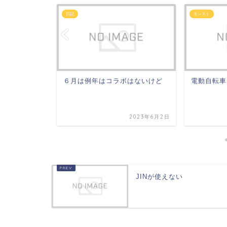
日記
モンスト
ていません
６月は例年はコラボはないけど
電動自転車
2023年12月9日
2023年6月2日
JINが使えない