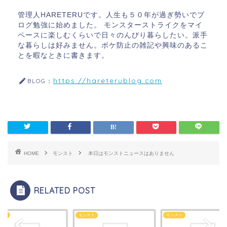
管理人HARETERUです。人生も５０年が過ぎ勢いでブ
ログ勉強に始めました。 モンスターストライクをマイ
ペースに楽しむくらいで日々のんびり暮らしたい。派手
な暮らしは好みません。ボケ防止の雑記や興味のあるこ
とを暇なときに書きます。
https://hareterublog.com
BLOG：
HOME
モンスト
本日はモンストニュースはありません
RELATED POST
スト
モンスト
モンスト