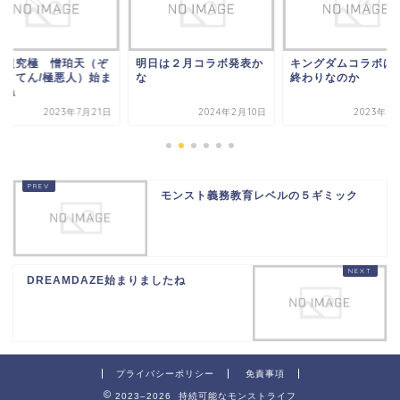
加超究極 憎珀天（ぞ
明日は２月コラボ発表か
キングダムコラボは
はくてん/極悪人）始ま
な
終わりなのか
たね
2023年7月21日
2024年2月10日
2023年9
モンスト義務教育レベルの５ギミック
DREAMDAZE始まりましたね
プライバシーポリシー
免責事項
2023–2026 持続可能なモンストライフ