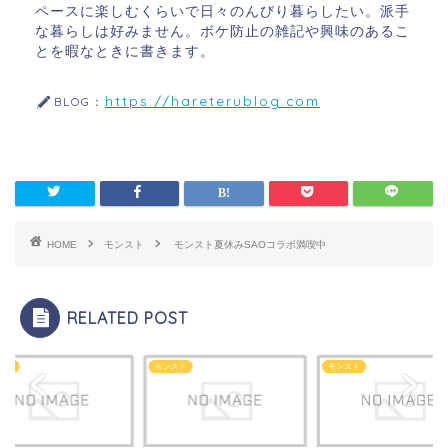
ペースに楽しむくらいで日々のんびり暮らしたい。派手
な暮らしは好みません。ボケ防止の雑記や興味のあるこ
とを暇なときに書きます。
https://hareterublog.com
BLOG：
HOME
モンスト
モンスト夏休みSAOコラボ満喫中
RELATED POST
スト
モンスト
モンスト